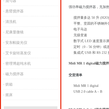
混匀器
强功率磁力搅拌器，无加
悬臂搅拌器
搅拌量多达 50 升 (H2O
清洗机
平整、坚固的不锈钢外
电子马达
尼康显微镜
无级变速
数字式 LED 速度显示
安东帕旋光仪
定时（0 - 56 分钟）
集成式 USB 和 RS 232
艾卡旋转蒸发仪
密理博超纯水机
Midi MR 1 digital磁力搅
磁力搅拌器
交货清单
烘箱
Midi MR 1 digital
USB 2.0 cable A – B
摇床