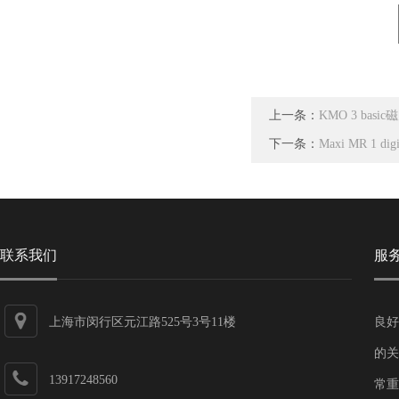
上一条：
KMO 3 bas
下一条：
Maxi MR 1 d
联系我们
服
上海市闵行区元江路525号3号11楼
良好
的关
13917248560
常重