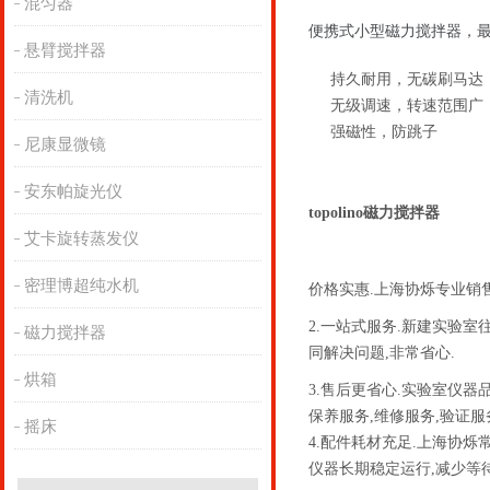
混匀器
便携式小型磁力搅拌器，最大搅
悬臂搅拌器
持久耐用，无碳刷马达
清洗机
无级调速，转速范围广
强磁性，防跳子
尼康显微镜
安东帕旋光仪
topolino磁力搅拌器
艾卡旋转蒸发仪
密理博超纯水机
价格实惠.上海协烁专业销
2.一站式服务.新建实验
磁力搅拌器
同解决问题,非常省心.
烘箱
3.售后更省心.实验室仪
保养服务,维修服务,验证服
摇床
4.配件耗材充足.上海协
仪器长期稳定运行,减少等