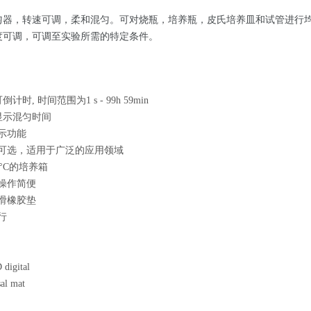
匀器，转速可调，柔和混匀。可对烧瓶，培养瓶，皮氏培养皿和试管进行
度可调，可调至实验所需的特定条件。
计时, 时间范围为1 s - 99h 59min
显示混匀时间
示功能
可选，适用于广泛的应用领域
 °C的培养箱
操作简便
滑橡胶垫
行
digital
al mat