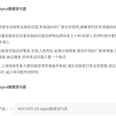
digital摇摆混匀器
协烁专业销售实验室仪器,和各国内外厂家合作密切,能够拿到非常优惠的价
.新建实验室往往要采购的仪器品种和品牌涉及几十种,科研人员同时肩付着
常省心.
.实验室仪器品类繁多,在投入使用后,如果出现维修,要找不同的厂家来维修
服务,验证服务.所有售后问题只要一个电话.
足.上海协烁常备大量实验室用常规备件耗材,满足实验室日常运营需要,保
运行,减少等待配件的时间。
digital摇摆混匀器
产品：