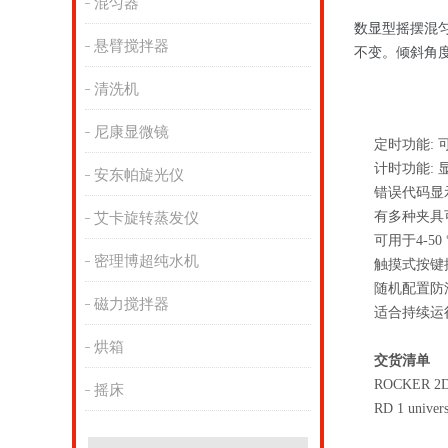
混匀器
数显型摇摆混
悬臂搅拌器
不变。倾斜角
清洗机
尼康显微镜
定时功能: 可倒
计时功能: 
安东帕旋光仪
错误代码显
有多种夹具
艾卡旋转蒸发仪
可用于4-50
密理博超纯水机
触摸式按键
随机配置防
磁力搅拌器
适合持续运
烘箱
交货清单
ROCKER 2D 
摇床
RD 1 univers