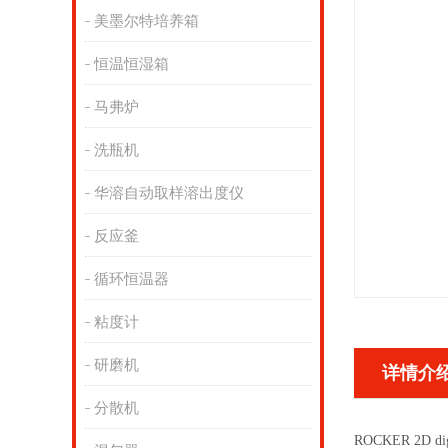
美墨尔特培养箱
恒温恒湿箱
马弗炉
洗瓶机
华溶自动取样溶出度仪
反应釜
循环恒温器
粘度计
研磨机
详情介
分散机
ROCKER 2D dig