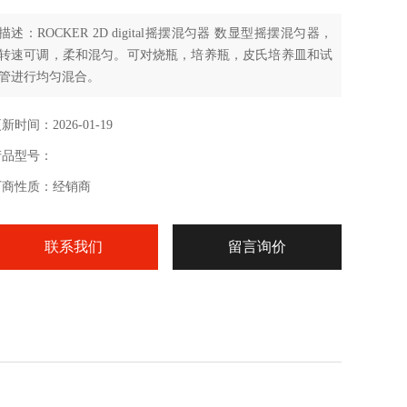
描述：ROCKER 2D digital摇摆混匀器 数显型摇摆混匀器，
转速可调，柔和混匀。可对烧瓶，培养瓶，皮氏培养皿和试
管进行均匀混合。
新时间：2026-01-19
产品型号：
厂商性质：经销商
联系我们
留言询价