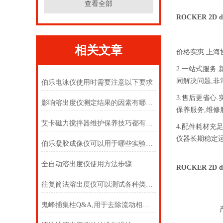
查看全部
ROCKER 2D 
相关文章
价格实惠.上海
2.一站式服务
同解决问题,非
伯乐电泳仪使用时需要注意以下要求
3.售后更省心
影响溶出度仪测定结果的因素有哪些？
保养服务,维修
艾卡磁力搅拌器维护保养技巧都有什么呢？
4.配件耗材充
仪器长期稳定
伯乐凝胶成像仪可以用于哪些实验分析情况？
全自动溶出度仪使用方法步骤
ROCKER 2D 
往复筒法溶出度仪可以测试各种类型的药物
鬼峰捕集柱Q&A,用于去除流动相中杂质