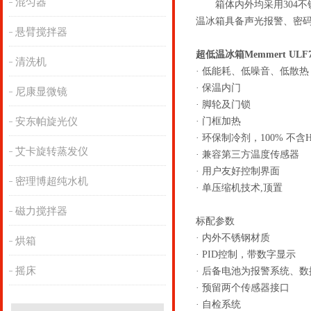
混匀器
箱体内外均采用304不锈
温冰箱具备声光报警、密
悬臂搅拌器
超低温冰箱Memmert ULF7
清洗机
· 低能耗、低噪音、低散热
· 保温内门
尼康显微镜
· 脚轮及门锁
安东帕旋光仪
· 门框加热
· 环保制冷剂，100% 不含HC
艾卡旋转蒸发仪
· 兼容第三方温度传感器
· 用户友好控制界面
密理博超纯水机
· 单压缩机技术,顶置
磁力搅拌器
标配参数
· 内外不锈钢材质
烘箱
· PID控制，带数字显示
摇床
· 后备电池为报警系统、
· 预留两个传感器接口
· 自检系统