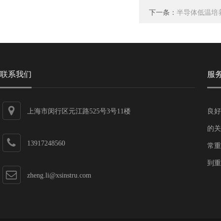
下一条：
半导体低温培养箱I
联系我们
服
上海市闵行区元江路525号3号11楼
良好
的关
13917248560
常重
到重
zheng.li@xsinstru.com