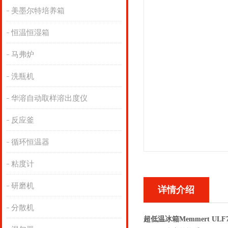
美墨尔特培养箱
恒温恒湿箱
马弗炉
洗瓶机
华溶自动取样溶出度仪
反应釜
循环恒温器
粘度计
研磨机
详情介绍
分散机
超低温冰箱Memmert ULF7