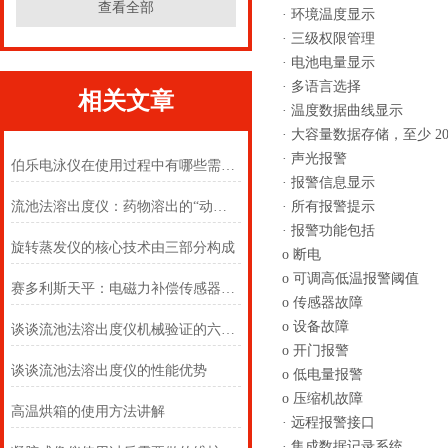
查看全部
· 环境温度显示
· 三级权限管理
· 电池电量显示
· 多语言选择
相关文章
· 温度数据曲线显示
· 大容量数据存储，至少 2
· 声光报警
伯乐电泳仪在使用过程中有哪些需要注意的
· 报警信息显示
流池法溶出度仪：药物溶出的“动态监测者”
· 所有报警提示
· 报警功能包括
旋转蒸发仪的核心技术由三部分构成
o 断电
o 可调高低温报警阈值
赛多利斯天平：电磁力补偿传感器原理与精密称量技术应用
o 传感器故障
o 设备故障
谈谈流池法溶出度仪机械验证的六大要点
o 开门报警
谈谈流池法溶出度仪的性能优势
o 低电量报警
o 压缩机故障
高温烘箱的使用方法讲解
· 远程报警接口
· 集成数据记录系统