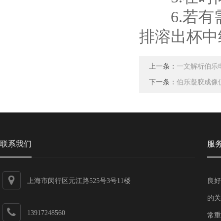
6.若有需
排溶出杯中
上一条：
一文解析伯乐
下一条：
伯乐凝胶成像
联系我们
服
上海市闵行区元江路525号3号11楼
良好
的关
13917248560
常重