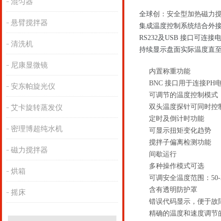
混匀器
全球
创：安全型加热磁力搅
悬臂搅拌器
集成温度控制系统结合外接
RS232及USB 接口可
清洗机
持续显示盘面实际温度直至
尼康显微镜
内置称重功能
BNC 接口用于连接PH
安东帕旋光仪
可调节的温度控制模式
双头温度探针可同时控
艾卡旋转蒸发仪
定时及倒计时功能
密理博超纯水机
可显示扭矩变化趋势
搅拌子偏离检测功能
磁力搅拌器
间歇运行
多种操作模式可选
烘箱
可调安全温度范围：50-3
含有透明防护罩
摇床
错误代码显示，便于故
精确的温度和速度调节