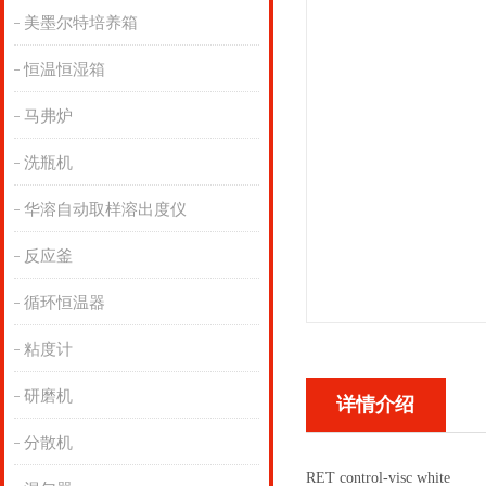
美墨尔特培养箱
恒温恒湿箱
马弗炉
洗瓶机
华溶自动取样溶出度仪
反应釜
循环恒温器
粘度计
研磨机
详情介绍
分散机
RET control-visc white