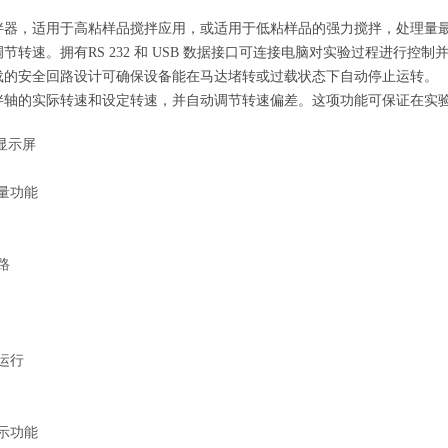
，适用于高粘样品搅拌应用，或适用于低粘样品的强力搅拌，处理量最高达150 l
节转速。拥有RS 232 和 USB 数据接口可连接电脑对实验过程进行
载的安全回路设计可确保设备能在马达堵转或过载状态下自动停止运转。
拌轴的实际转速和设定转速，并自动调节转速偏差。这项功能可保证在实
显示屏
量功能
路
运行
示功能