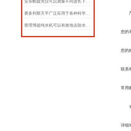
安东帕旋光仪可以测量不同波长下物质的旋光性质
赛多利斯天平广泛应用于各种科学研究和技术领域
密理博超纯水机可以有效地去除水中的各种离子和微生物等杂质
您的
您的
联系
常用
详细