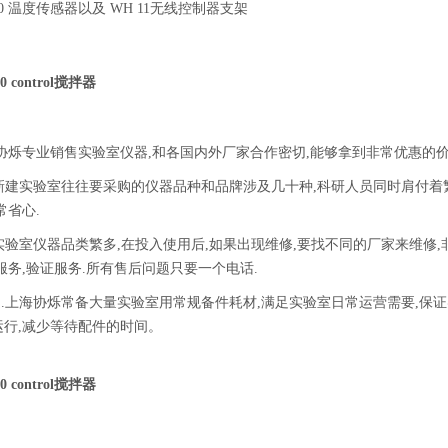
.60 温度传感器以及 WH 11无线控制器支架
0 control搅拌器
协烁专业销售实验室仪器,和各国内外厂家合作密切,能够拿到非常优惠的价
.新建实验室往往要采购的仪器品种和品牌涉及几十种,科研人员同时肩付着
常省心.
.实验室仪器品类繁多,在投入使用后,如果出现维修,要找不同的厂家来维修
服务,验证服务.所有售后问题只要一个电话.
足.上海协烁常备大量实验室用常规备件耗材,满足实验室日常运营需要,保
运行,减少等待配件的时间。
0 control搅拌器