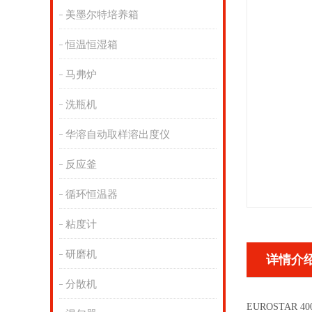
美墨尔特培养箱
恒温恒湿箱
马弗炉
洗瓶机
华溶自动取样溶出度仪
反应釜
循环恒温器
粘度计
研磨机
详情介
分散机
EUROSTAR 400 