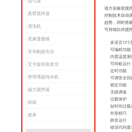
混匀器
强力实验室搅拌器
悬臂搅拌器
控制技术自动调
趋势，同时搭
清洗机
可持续比对搅
尼康显微镜
多语言TFT
可编程功能
安东帕旋光仪
内置温度测
可间歇运行
艾卡旋转蒸发仪
定时功能
密理博超纯水机
可调安全回
锁定功能
磁力搅拌器
无级调速
过载保护
烘箱
短时间过载
外形精巧
摇床
静音运行
错误代码显