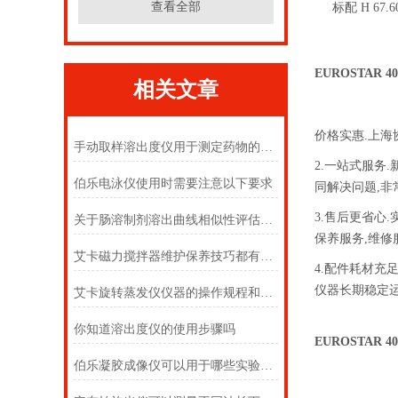
查看全部
标配 H 67
EUROSTAR 40
相关文章
价格实惠.上海
手动取样溶出度仪用于测定药物的溶解度
2.一站式服务
伯乐电泳仪使用时需要注意以下要求
同解决问题,非
3.售后更省心
关于肠溶制剂溶出曲线相似性评估的几点看法
保养服务,维修
艾卡磁力搅拌器维护保养技巧都有什么呢？
4.配件耗材充
仪器长期稳定
艾卡旋转蒸发仪仪器的操作规程和搬运要求
你知道溶出度仪的使用步骤吗
EUROSTAR 40
伯乐凝胶成像仪可以用于哪些实验分析情况？