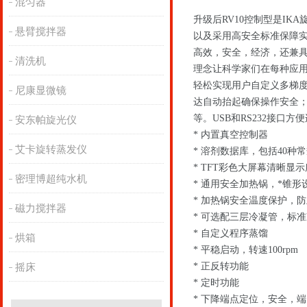
混匀器
升级后RV10控制型是I
悬臂搅拌器
以及采用高安全标准保障实验
高效，安全，经济，还兼
清洗机
理念让科学家们在每种应用
轻松实现用户自定义多梯
尼康显微镜
达自动抬起确保操作安全；
等。USB和RS232接口方便连
安东帕旋光仪
* 内置真空控制器
艾卡旋转蒸发仪
* 溶剂数据库，包括40种
* TFT彩色大屏幕清晰显
密理博超纯水机
* 通用安全加热锅，*锥
* 加热锅安全温度保护，
磁力搅拌器
* 可选配三层冷凝管，标准冷
* 自定义程序蒸馏
烘箱
* 平稳启动，转速100rpm
* 正反转功能
摇床
* 定时功能
* 下降端点定位，安全，