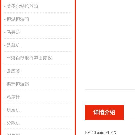
美墨尔特培养箱
恒温恒湿箱
马弗炉
洗瓶机
华溶自动取样溶出度仪
反应釜
循环恒温器
粘度计
研磨机
详情介绍
分散机
RV 10 auto FLEX