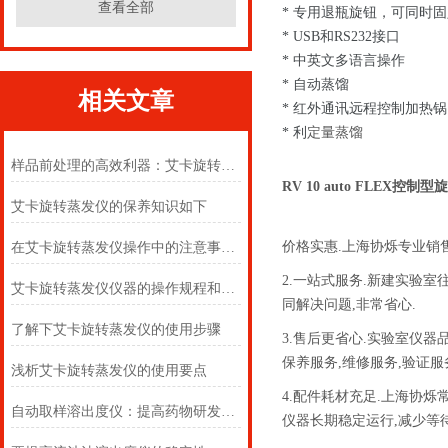
查看全部
* 专用退瓶旋钮，可同时
* USB和RS232接口
* 中英文多语言操作
* 自动蒸馏
相关文章
* 红外通讯远程控制加热锅
* 利
定量蒸馏
样品前处理的高效利器：艾卡旋转蒸发仪的技术架构与应用实践
RV 10 auto FLEX控制
艾卡旋转蒸发仪的保养知识如下
价格实惠.上海协烁专业销
在艾卡旋转蒸发仪操作中的注意事项及维护方法如下
2.一站式服务.新建实验
艾卡旋转蒸发仪仪器的操作规程和搬运要求
同解决问题,非常省心.
了解下艾卡旋转蒸发仪的使用步骤
3.售后更省心.实验室仪
保养服务,维修服务,验证服
浅析艾卡旋转蒸发仪的使用要点
4.配件耗材充足.上海协
自动取样溶出度仪：提高药物研发效率的重要工具
仪器长期稳定运行,减少等