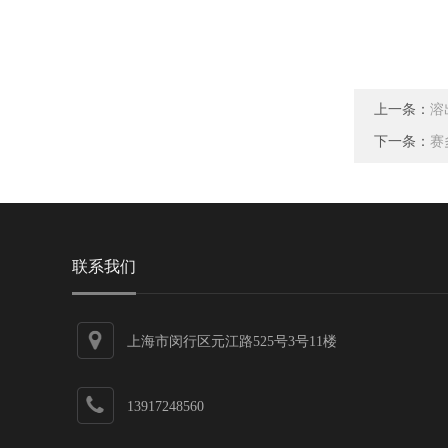
上一条：
溶
下一条：
赛
联系我们
上海市闵行区元江路525号3号11楼
13917248560