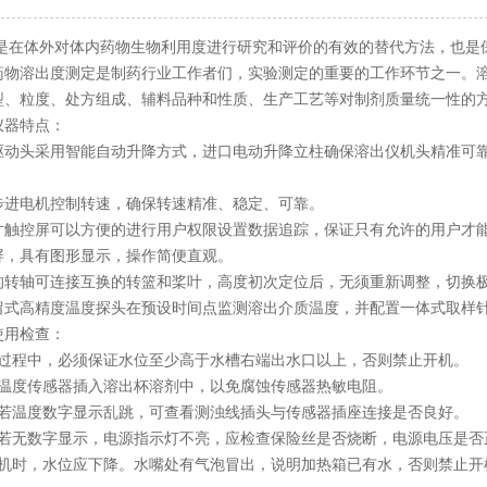
是在体外对体内药物生物利用度进行研究和评价的有效的替代方法，也是
药物溶出度测定是制药行业工作者们，实验测定的重要的工作环节之一。
型、粒度、处方组成、辅料品种和性质、生产工艺等对制剂质量统一性的
器特点：
头采用智能自动升降方式，进口电动升降立柱确保溶出仪机头精准可靠
。
电机控制转速，确保转速精准、稳定、可靠。
控屏可以方便的进行用户权限设置数据追踪，保证只有允许的用户才
具有图形显示，操作简便直观。
轴可连接互换的转篮和桨叶，高度初次定位后，无须重新调整，切换
高精度温度探头在预设时间点监测溶出介质温度，并配置一体式取样针
用检查：
程中，必须保证水位至少高于水槽右端出水口以上，否则禁止开机。
度传感器插入溶出杯溶剂中，以免腐蚀传感器热敏电阻。
温度数字显示乱跳，可查看测浊线插头与传感器插座连接是否良好。
无数字显示，电源指示灯不亮，应检查保险丝是否烧断，电源电压是否
时，水位应下降。水嘴处有气泡冒出，说明加热箱已有水，否则禁止开