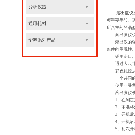
分析仪器
溶出度仪
项重要手段。
通用耗材
所含主药的晶
溶出度仪仪
华溶系列产品
溶出仪的驱动
条件的重现性
采用进口步进
通过大尺寸触
彩色触控屏，
一个共同的转
使用非驻留式
溶出度仪使
1、在测定过
2、不准将温
3、开机后若
4、开机后若
5、初次开机