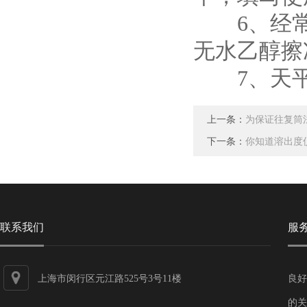
6、经常
无水乙醇擦
7、天平
上一条：
为保证往复筒
下一条：
你知道溶出度
联系我们
服
上海市闵行区元江路525号3号11楼
良好
的关