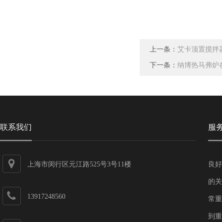
上一条：
艾卡顶置搅拌
下一条：
纳博热马弗炉
联系我们
服
上海市闵行区元江路525号3号11楼
良好
的关
13917248560
常重
到重