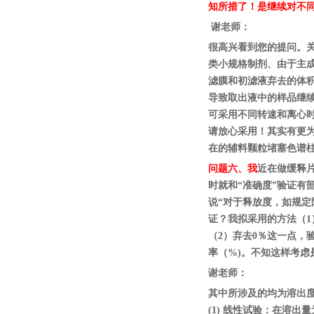
知所措了！是继续对不
谢老师：
很高兴看到您的提问。关
类小规格制剂、由于主
滤膜和初滤液弃去的体积
导致取出液中的样品继
可采用不同转速和离心
请放心采用！其实有更
在的辅料颗粒堵塞色谱
问题六、
我
近在做缓释
时就和“准确度”验证有
说“对于释放度，如规定限
证？我拟采用的方法（1
（2）弃去0％这一点，
率（%)。不知这样考虑
谢老师：
其中所涉及的均为溶出度
(1) 线性试验：在溶出量