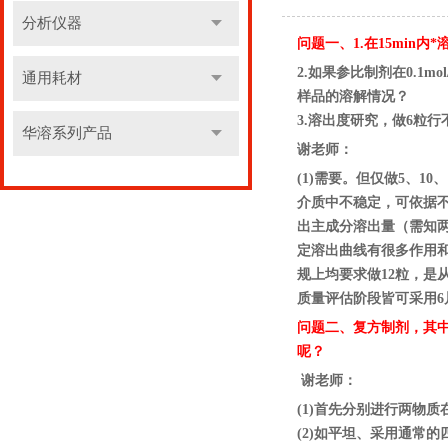
分析仪器
问题一、1.在15min
2.如果参比制剂在0.
通用耗材
样品的溶解情况？
3.溶出度研究，做6粒行
华溶系列产品
谢老师：
(1)需要。但仅做5、10
介质中不稳定，可依据
出主成分溶出量（需知
定溶出曲线有很多作用和
规上均要求做12粒，
质量评估阶段皆可采用
问题二、复方制剂，其中一个
呢？
谢老师：
(1)首先分别进行两物质
(2)如平坦、采用通常的