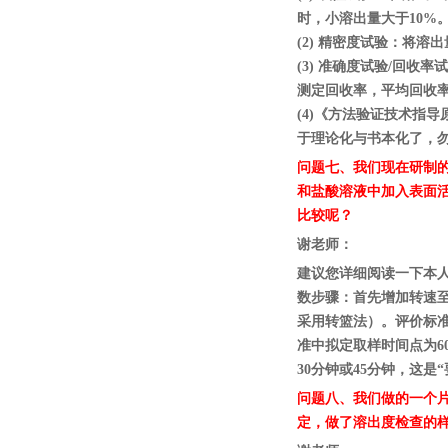
时，小溶出量大于10%
(2) 精密度试验：将溶
(3) 准确度试验/回收
测定回收率，平均回收率在9
(4)《方法验证技术指导
于理论化与书本化了，勿
问题七、
我们现在研制的
和盐酸溶液中加入表面
比较呢？
谢老师：
建议您详细阅读一下本人
数步骤：首先增加转速至7
采用转篮法）。评价标准
准中拟定取样时间点为6
30分钟或45分钟，这
问题八、
我们做的一个片
定，做了溶出度检查的