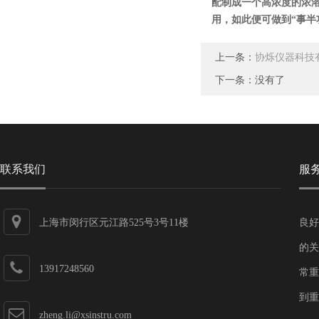
配制成一个高浓度的浓
用，如此便可做到“事半
上一条：
协烁仪器科技
下一条：没有了
联系我们
服
上海市闵行区元江路525号3号11楼
良好
的关
13917248560
常重
到重
zheng.li@xsinstru.com