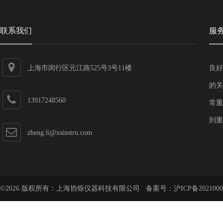
联系我们
服
上海市闵行区元江路525号3号11楼
良好
的关
13917248560
常重
到重
zheng.li@xsinstru.com
©2026 版权所有：上海协烁仪器科技有限公司 备案号：
沪ICP备2021000