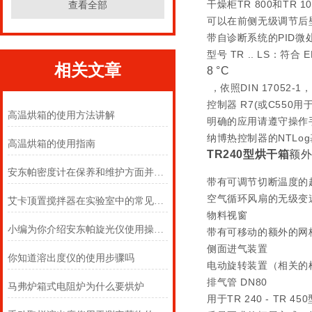
干燥柜TR 800和TR 
查看全部
可以在前侧无级调节后
带自诊断系统的PID微
型号 TR .. LS：
相关文章
8 °C
，依照DIN 17052
控制器 R7(或C550用于T
高温烘箱的使用方法讲解
明确的应用请遵守操作
纳博热控制器的NTLo
高温烘箱的使用指南
TR240型烘干箱
额
安东帕密度计在保养和维护方面并不复杂
带有可调节切断温度的
空气循环风扇的无级变
艾卡顶置搅拌器在实验室中的常见用途
物料视窗
小编为你介绍安东帕旋光仪使用操作方法
带有可移动的额外的网
侧面进气装置
你知道溶出度仪的使用步骤吗
电动旋转装置（相关的
排气管 DN80
马弗炉箱式电阻炉为什么要烘炉
用于TR 240 - TR 