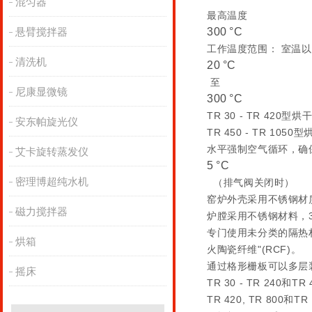
混匀器
最高温度
300 °C
悬臂搅拌器
工作温度范围： 室温以
清洗机
20 °C
至
尼康显微镜
300 °C
TR 30 - TR 420
安东帕旋光仪
TR 450 - TR 10
水平强制空气循环，确保根
艾卡旋转蒸发仪
5 °C
密理博超纯水机
（排气阀关闭时）
窑炉外壳采用不锈钢材质 1.
磁力搅拌器
炉膛采用不锈钢材料，30
专门使用未分类的隔热材料
烘箱
火陶瓷纤维"(RCF)。
通过格形栅板可以多层
摇床
TR 30 - TR 2
TR 420, TR 80