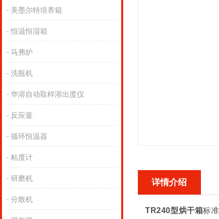
美墨尔特培养箱
恒温恒湿箱
马弗炉
洗瓶机
华溶自动取样溶出度仪
反应釜
循环恒温器
粘度计
研磨机
详情介绍
分散机
TR240型烘干箱
标