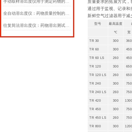
手动取样溶出度仪用于测定药物的溶解度
质量要求的拓展方式，符合
通过用于监视、记录和
全自动溶出度仪：药物质量控制的关键设备解析
新鲜空气过滤器用于减
型号
最高温度
往复筒法溶出度仪：药物溶出测试的精密利器
℃
宽
TR 30
300
360
TR 60
300
450
TR 60 LS
260
450
TR 120
300
650
TR 120 LS
260
650
TR 240
300
750
TR 240 LS
260
750
TR 420
300
130
TR 450
300
750
TR 450 LS
260
750
TR 800
300
120