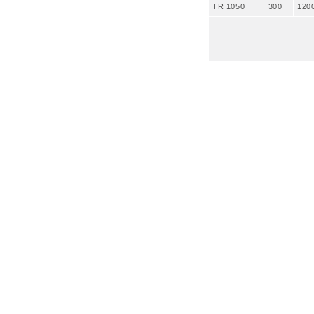
TR 1050
300
120