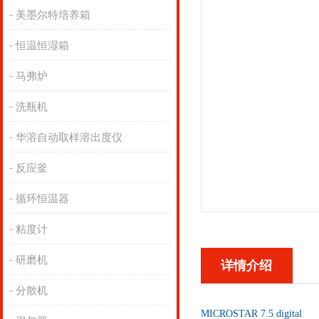
美墨尔特培养箱
恒温恒湿箱
马弗炉
洗瓶机
华溶自动取样溶出度仪
反应釜
循环恒温器
粘度计
研磨机
详情介绍
分散机
MICROSTAR 7.5 digital