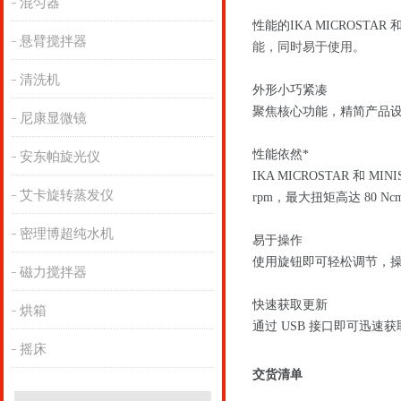
混匀器
性能的IKA MICROST
悬臂搅拌器
能，同时易于使用。
清洗机
外形小巧紧凑
聚焦核心功能，精简产品设计，
尼康显微镜
性能依然*
安东帕旋光仪
IKA MICROSTAR 
艾卡旋转蒸发仪
rpm，最大扭矩高达 80 Nc
密理博超纯水机
易于操作
使用旋钮即可轻松调节，
磁力搅拌器
快速获取更新
烘箱
通过 USB 接口即可迅速
摇床
交货清单