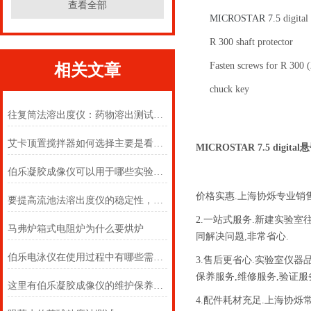
查看全部
MICROSTAR 7.5
digital
R 300 shaft protector
Fasten screws for R 300
相关文章
chuck key
往复筒法溶出度仪：药物溶出测试的精密利器
艾卡顶置搅拌器如何选择主要是看这些方面
MICROSTAR 7.5 digit
伯乐凝胶成像仪可以用于哪些实验分析情况？
价格实惠.上海协烁专业销
要提高流池法溶出度仪的稳定性，可以从以下几个方面着手
2.一站式服务.新建实验
马弗炉箱式电阻炉为什么要烘炉
同解决问题,非常省心.
伯乐电泳仪在使用过程中有哪些需要注意的
3.售后更省心.实验室仪
保养服务,维修服务,验证服
这里有伯乐凝胶成像仪的维护保养方法,快点进来瞧瞧
4.配件耗材充足.上海协