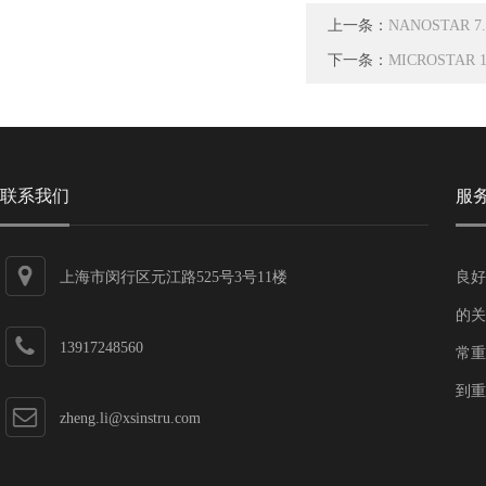
上一条：
NANOSTAR 7
下一条：
MICROSTAR 
联系我们
服
上海市闵行区元江路525号3号11楼
良好
的关
13917248560
常重
到重
zheng.li@xsinstru.com