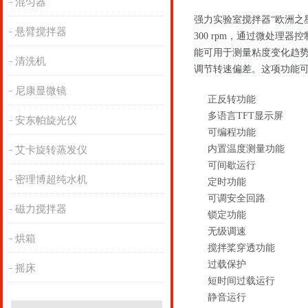
混匀器
强力实验室搅拌器“欧洲之星1
悬臂搅拌器
300 rpm，通过微处理
能可用于测量粘度变化趋
清洗机
调节转速偏差。这项功能
尼康显微镜
正反转功能
多语言TFT显示屏
安东帕旋光仪
可编程功能
内置温度测量功能
艾卡旋转蒸发仪
可间歇运行
密理博超纯水机
定时功能
可调安全回路
磁力搅拌器
锁定功能
无级调速
烘箱
搅拌桨穿透功能
过载保护
摇床
短时间过载运行
静音运行