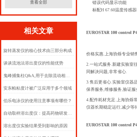
查看全部
错误代码显示功能
标配H 67.60温度传感
相关文章
EUROSTAR 100 contro
旋转蒸发仪的核心技术由三部分构成
价格实惠.上海协烁专业销
谈谈流池法溶出度仪的性能优势
2.一站式服务.新建实验
同解决问题,非常省心.
鬼峰捕集柱Q&A,用于去除流动相中杂质
3.售后更省心.实验室仪
安东帕粘度计被广泛应用于多个领域
保养服务,维修服务,验证服
4.配件耗材充足.上海协
伯乐电泳仪的使用注意事项有哪些？
仪器长期稳定运行,减少等
自动取样溶出度仪：提高药物研发效率的重要工具
EUROSTAR 100 contro
溶出度仪实验结果受到影响的原因