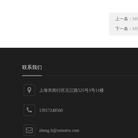
上一条：
MS
下一条：
MS
联系我们
上海市闵行区元江路525号3号11楼
13917248560
zheng.li@xsinstru.com