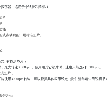
量振荡器，适用于小试管和酶标板
垫片
测
功能
能或点动功能（用标准垫片）
式：
式, 有检测垫片 ）
最大转速3.000rpm。使用用其它垫片时，速度只能达到1.300rpm。
检测垫片 ）
能使用3000rpm转速，可以根据具体应用设定（附件清单请查看说明书
镀锌外壳