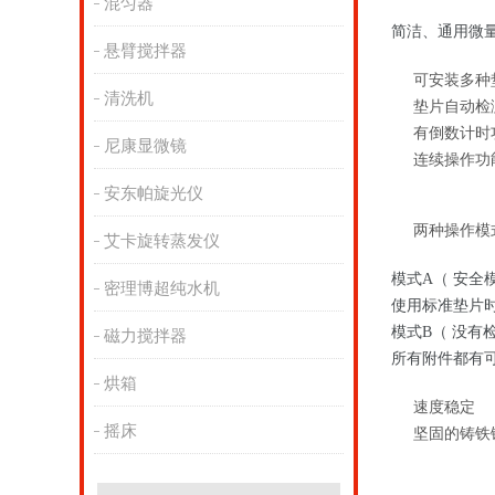
混匀器
简洁、通用微
悬臂搅拌器
可安装多种
清洗机
垫片自动检
有倒数计时
尼康显微镜
连续操作功
安东帕旋光仪
两种操作模
艾卡旋转蒸发仪
模式A（ 安全模
密理博超纯水机
使用标准垫片时，
模式B（ 没有
磁力搅拌器
所有附件都有可
烘箱
速度稳定
摇床
坚固的铸铁