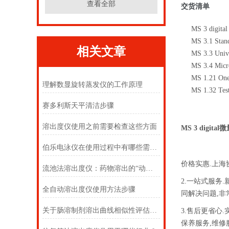
查看全部
交货清单
MS 3 digital
MS 3.1 Stan
相关文章
MS 3.3 Unive
MS 3.4 Micro
MS 1.21 One
理解数显旋转蒸发仪的工作原理
MS 1.32 Test
赛多利斯天平清洁步骤
溶出度仪使用之前需要检查这些方面
MS 3 digita
伯乐电泳仪在使用过程中有哪些需要注意的
价格实惠.上海
流池法溶出度仪：药物溶出的“动态监测者”
2.一站式服务
全自动溶出度仪使用方法步骤
同解决问题,非
关于肠溶制剂溶出曲线相似性评估的几点看法
3.售后更省心
保养服务,维修