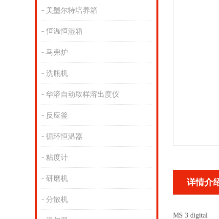
美墨尔特培养箱
恒温恒湿箱
马弗炉
洗瓶机
华溶自动取样溶出度仪
反应釜
循环恒温器
粘度计
研磨机
详情介
分散机
MS 3 digital