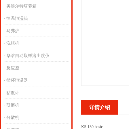
美墨尔特培养箱
恒温恒湿箱
马弗炉
洗瓶机
华溶自动取样溶出度仪
反应釜
循环恒温器
粘度计
研磨机
详情介绍
分散机
KS 130 basic