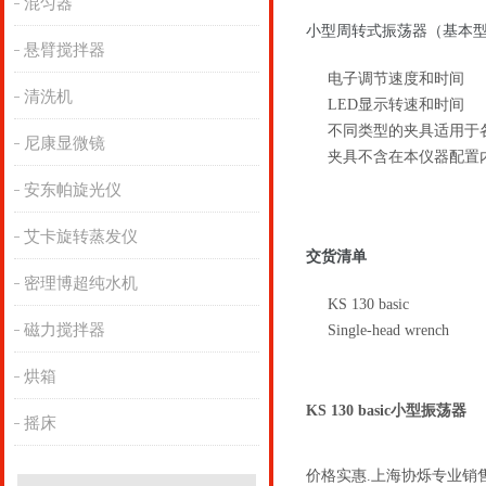
混匀器
小型周转式振荡器（基本型）
悬臂搅拌器
电子调节速度和时间
清洗机
LED显示转速和时间
不同类型的夹具适用于
尼康显微镜
夹具不含在本仪器配置
安东帕旋光仪
艾卡旋转蒸发仪
交货清单
密理博超纯水机
KS 130 basic
磁力搅拌器
Single-head wrench
烘箱
KS 130 basic小型振荡器
摇床
价格实惠.上海协烁专业销