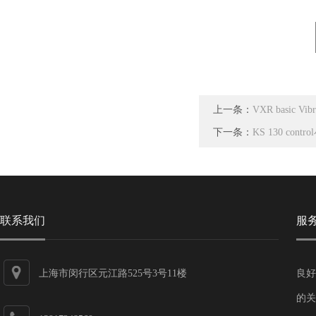
上一条：
VXR basic 
下一条：
KS 130 con
联系我们
服
上海市闵行区元江路525号3号11楼
良好
的关