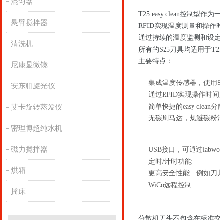
混匀器
T25 easy clean控制型
悬臂搅拌器
RFID实现温度测量和操作
通过持续的温度监测和设
清洗机
所有的S25刀具均适用于T25 e
主要特点：
尼康显微镜
集成温度传感器，使用S 2
安东帕旋光仪
通过RFID实现操作时
简单快捷的easy cle
艾卡旋转蒸发仪
无碳刷马达，规避碳粉
密理博超纯水机
磁力搅拌器
USB接口，可通过labw
定时/计时功能
烘箱
更高安全性能，例如刀
WiCo远程控制
摇床
分散机刀头不包含在标准