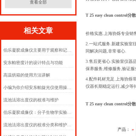
查看全部
T 25 easy clean control
相关文章
价格实惠.上海协烁专业销
2.一站式服务.新建实验
伯乐凝胶成像仪主要用于观察和记录凝胶电泳结果
同解决问题,非常省心.
3.售后更省心.实验室仪
安东帕密度计的设计特点与功能
保养服务,维修服务,验证服
高温烘箱的使用方法讲解
4.配件耗材充足.上海协
仪器长期稳定运行,减少等
小编为你介绍安东帕旋光仪使用操作方法
流池法溶出度仪的校准与维护
T 25 easy clean control
伯乐凝胶成像仪：分子生物学实验室的“数据捕获之眼”
流池法溶出度仪的校准分类和维护保养指南
产品：