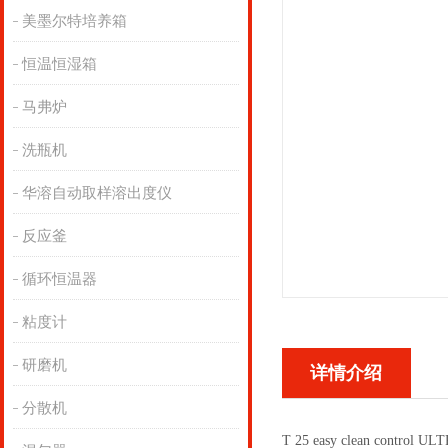
美墨尔特培养箱
恒温恒湿箱
马弗炉
洗瓶机
华溶自动取样溶出度仪
反应釜
循环恒温器
粘度计
研磨机
详情介绍
分散机
T 25 easy clean control 