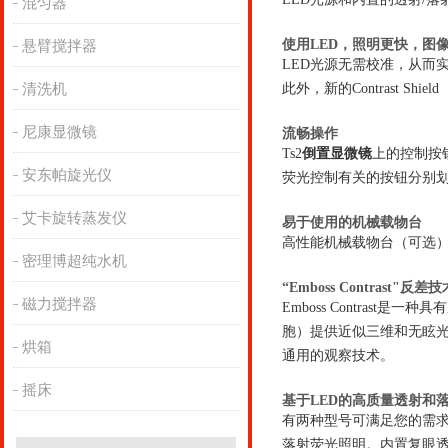
混匀器
使用LED，照明更快，图
悬臂搅拌器
LED光源无需校准，从而
清洗机
此外，新的Contrast 
尼康显微镜
流畅操作
Ts2
倒置显微镜
上的控制按
安东帕旋光仪
荧光控制有关的按钮分别
艾卡旋转蒸发仪
易于使用的机械载物台
高性能机械载物台（可选
密理博超纯水机
“Emboss Contrast"反差技
磁力搅拌器
Emboss Contrast
胞）提供近似三维和无眩光图
烘箱
通用的观察技术。
摇床
基于LED的高质量透射和
有两种型号可满足您的需求：一
落射荧光照明。内置复眼