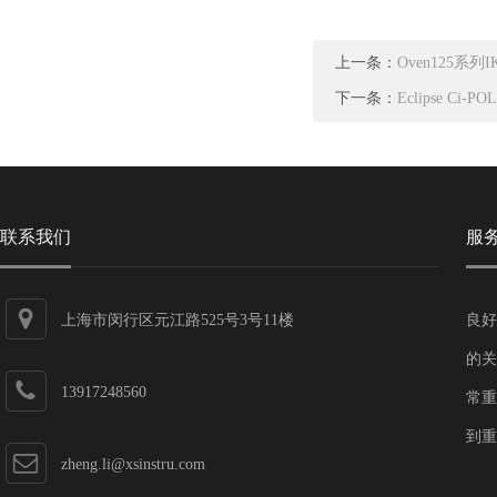
上一条：
Oven125系列
下一条：
Eclipse Ci
联系我们
服
上海市闵行区元江路525号3号11楼
良好
的关
13917248560
常重
到重
zheng.li@xsinstru.com