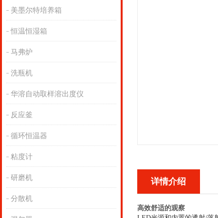
美墨尔特培养箱
恒温恒湿箱
马弗炉
洗瓶机
华溶自动取样溶出度仪
反应釜
循环恒温器
粘度计
研磨机
详情介绍
分散机
高效舒适的观察
LED光源和内置的透射/