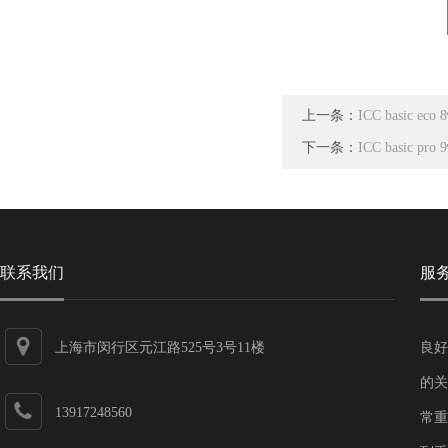
上一条：
ICC basic ec
下一条：
ICC basic pr
联系我们
服
上海市闵行区元江路525号3号11楼
良好
的关
13917248560
常重