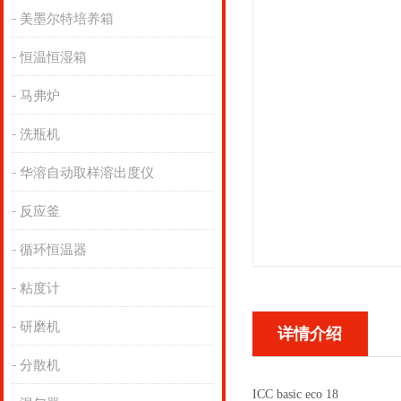
美墨尔特培养箱
恒温恒湿箱
马弗炉
洗瓶机
华溶自动取样溶出度仪
反应釜
循环恒温器
粘度计
研磨机
详情介绍
分散机
ICC basic eco 18