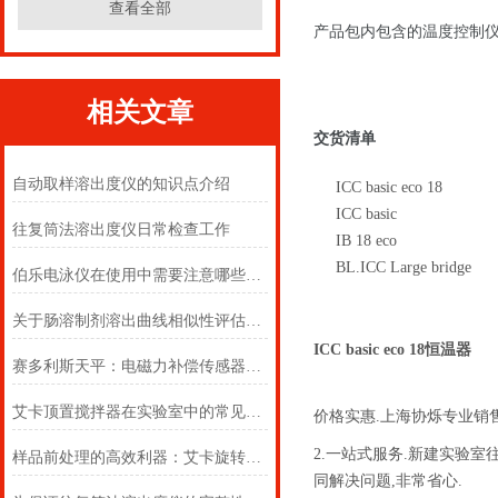
查看全部
产品包内包含的温度控制
相关文章
交货清单
自动取样溶出度仪的知识点介绍
ICC basic eco 18
ICC basic
往复筒法溶出度仪日常检查工作
IB 18 eco
BL.ICC Large bridge
伯乐电泳仪在使用中需要注意哪些事项？
关于肠溶制剂溶出曲线相似性评估的几点看法
ICC basic eco 18恒温器
赛多利斯天平：电磁力补偿传感器原理与精密称量技术应用
艾卡顶置搅拌器在实验室中的常见用途
价格实惠.上海协烁专业销
2.一站式服务.新建实验
样品前处理的高效利器：艾卡旋转蒸发仪的技术架构与应用实践
同解决问题,非常省心.