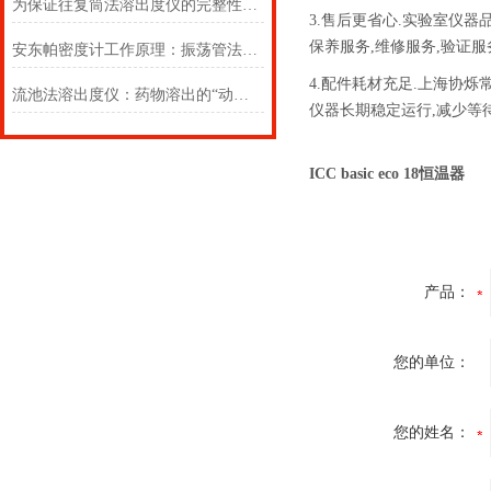
为保证往复筒法溶出度仪的完整性，使用之前需检查哪些项目？
3.售后更省心.实验室仪
保养服务,维修服务,验证服
安东帕密度计工作原理：振荡管法的科学精髓
4.配件耗材充足.上海协
流池法溶出度仪：药物溶出的“动态监测者”
仪器长期稳定运行,减少等
ICC basic eco 18恒温器
产品：
您的单位：
您的姓名：