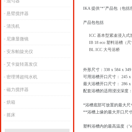
混匀器
IKA 提供“*"产品包（
悬臂搅拌器
产品包包括
清洗机
ICC 基本型紧凑浸入
尼康显微镜
IB 18 eco 塑料浴槽（
BL.ICC 大号浴桥
安东帕旋光仪
艾卡旋转蒸发仪
外形尺寸：338 x 584 x 349
密理博超纯水机
可用浴槽开口尺寸： 245 x 3
最大浴槽开口尺寸： 286 x 3
磁力搅拌器
配套浴槽的适用浸没深度：85 
烘箱
*浴槽底部可放置的最大尺
**浴槽上缘的最大开口尺
摇床
塑料浴槽内的最高温度（“ec