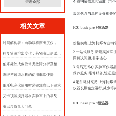
不锈钢浴槽最高温度（“pro"
查看全部
套装包含与温控设备相关
相关文章
ICC basic pro 9恒温器
时间解构者：自动取样溶出度仪，剖析药物释放的灵魂曲线
价格实惠.上海协烁专业销
2.一站式服务.新建实验
往复筒法溶出度仪：药物溶出测试的精密利器
同解决问题,非常省心.
伯乐凝胶成像仪常见故障分析及相应的解决建议
3.售后更省心.实验室仪
保养服务,维修服务,验证服
密理博超纯水机的使用非常便捷
4.配件耗材充足.上海协
伯乐电泳仪使用时需要注意以下要求
仪器长期稳定运行,减少等
艾卡顶置搅拌器在实验室中的常见用途
ICC basic pro 9恒温器
溶出度仪九大问题