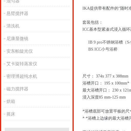
混匀器
IKA提供带有配件的“随
悬臂搅拌器
套装包括：
清洗机
ICC基本型紧凑式浸入循环
尼康显微镜
IB 9 pro不锈钢浴槽（
BS.ICC小号浴桥
安东帕旋光仪
艾卡旋转蒸发仪
密理博超纯水机
尺寸： 374x 377 x 388mm
浴槽开口： 195 x 100mm*
磁力搅拌器
最大浴槽开口： 230 x 121m
浸入深度85 mm-125 mm
烘箱
*浴槽底部可放置平板的尺
摇床
* *浴槽上边缘的最大浴槽