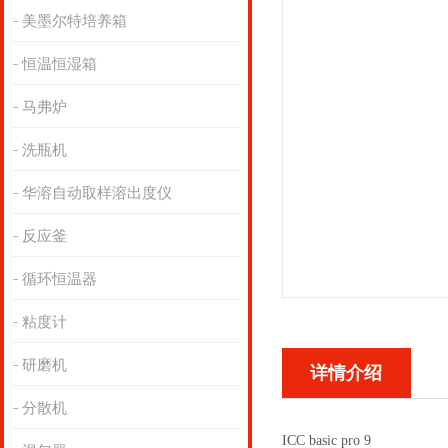
美墨尔特培养箱
恒温恒湿箱
马弗炉
洗瓶机
华溶自动取样溶出度仪
反应釜
循环恒温器
粘度计
研磨机
详情介绍
分散机
ICC basic pro 9