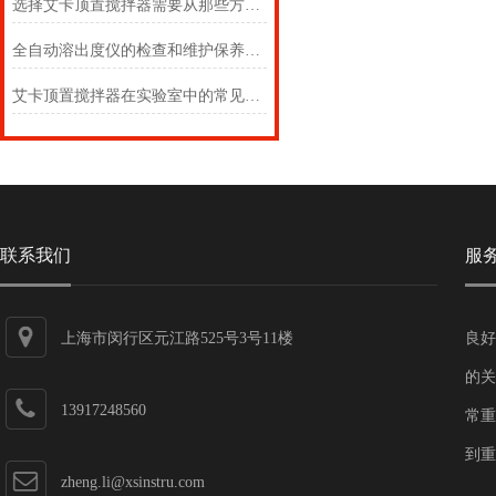
选择艾卡顶置搅拌器需要从那些方面考虑
全自动溶出度仪的检查和维护保养方法
艾卡顶置搅拌器在实验室中的常见用途
联系我们
服
上海市闵行区元江路525号3号11楼
良好
的关
13917248560
常重
到重
zheng.li@xsinstru.com